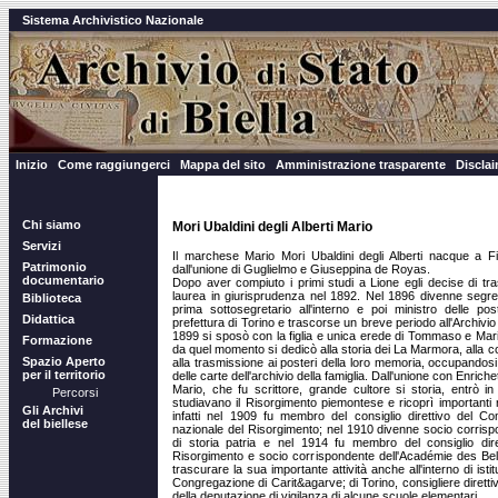
Sistema Archivistico Nazionale
Inizio
Come raggiungerci
Mappa del sito
Amministrazione trasparente
Discla
Chi siamo
Mori Ubaldini degli Alberti Mario
Servizi
Il marchese Mario Mori Ubaldini degli Alberti nacque a 
Patrimonio
dall'unione di Guglielmo e Giuseppina de Royas.
documentario
Dopo aver compiuto i primi studi a Lione egli decise di tra
laurea in giurisprudenza nel 1892. Nel 1896 divenne segret
Biblioteca
prima sottosegretario all'interno e poi ministro delle po
Didattica
prefettura di Torino e trascorse un breve periodo all'Archivio di
1899 si sposò con la figlia e unica erede di Tommaso e Mar
Formazione
da quel momento si dedicò alla storia dei La Marmora, alla c
Spazio Aperto
alla trasmissione ai posteri della loro memoria, occupandosi
per il territorio
delle carte dell'archivio della famiglia. Dall'unione con Enrichet
Mario, che fu scrittore, grande cultore si storia, entrò in 
Percorsi
studiavano il Risorgimento piemontese e ricoprì importanti ruol
Gli Archivi
infatti nel 1909 fu membro del consiglio direttivo del Co
del biellese
nazionale del Risorgimento; nel 1910 divenne socio corris
di storia patria e nel 1914 fu membro del consiglio dir
Risorgimento e socio corrispondente dell'Académie des Bel
trascurare la sua importante attività anche all'interno di isti
Congregazione di Carit&agarve; di Torino, consigliere direttivo
della deputazione di vigilanza di alcune scuole elementari.