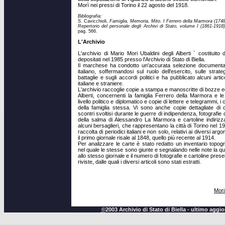
Morì nei pressi di Torino il 22 agosto del 1918.
Bibliografia:
S. Cavicchioli,
Famiglia, Memoria, Mito. I Ferrero della Marmora (174
Repertorio del personale degli Archivi di Stato, volume I (1861-1918)
pag. 566.
L'Archivio
L'archivio di Mario Mori Ubaldini degli Alberti ` costituit
depositati nel 1985 presso l'Archivio di Stato di Biella.
Il marchese ha condotto un'accurata selezione documentari
italiano, soffermandosi sul ruolo dell'esercito, sulle strat
battaglie e sugli accordi politici e ha pubblicato alcuni artico
italiane e straniere.
L'archivio raccoglie copie a stampa e manoscritte di bozze e
Alberti, concernenti la famiglia Ferrero della Marmora e le 
livello politico e diplomatico e copie di lettere e telegrammi, i c
della famiglia stessa. Vi sono anche copie dettagliate di car
scontri svoltisi durante le guerre di indipendenza, fotografie d
della salma di Alessandro La Marmora e cartoline indiri
alcuni bersaglieri, che rappresentano la città di Torino nel 1
raccolta di periodici italiani e non solo, relativi ai diversi ar
il primo giornale risale al 1848, quello più recente al 1914.
Per analizzare le carte è stato redatto un inventario topo
nel quale le stesse sono giunte e segnalando nelle note la quan
allo stesso giornale e il numero di fotografie e cartoline present
riviste, dalle quali i diversi articoli sono stati estratti.
Mori
©
2003 Archivio di Stato di Biella - ultimo agg