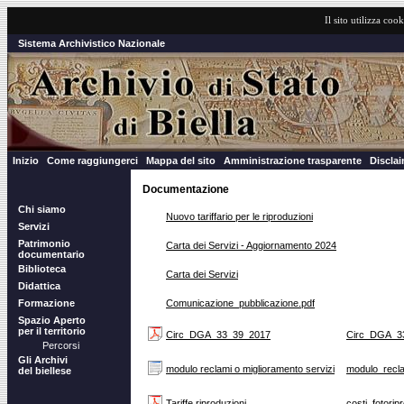
Il sito utilizza cook
Sistema Archivistico Nazionale
Inizio
Come raggiungerci
Mappa del sito
Amministrazione trasparente
Discla
Documentazione
Chi siamo
Nuovo tariffario per le riproduzioni
Servizi
Patrimonio
Carta dei Servizi - Aggiornamento 2024
documentario
Biblioteca
Carta dei Servizi
Didattica
Formazione
Comunicazione_pubblicazione.pdf
Spazio Aperto
per il territorio
Circ_DGA_33_39_2017
Circ_DGA_3
Percorsi
Gli Archivi
modulo reclami o miglioramento servizi
modulo_recla
del biellese
Tariffe riproduzioni
costi_fotorip