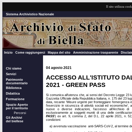
Il sito utilizza cook
Sistema Archivistico Nazionale
Inizio
Come raggiungerci
Mappa del sito
Amministrazione trasparente
Discla
04 agosto 2021
Chi siamo
Servizi
ACCESSO ALL'ISTITUTO DA
Patrimonio
documentario
2021 - GREEN PASS
Biblioteca
Didattica
Si comunica all'utenza che, ai sensi del Decreto Legge 23 lu
Gazzetta Ufficiale della Repubblica Italiana, n. 175 del 23 lugl
Formazione
data, recante 'Misure urgenti per fronteggiare l'emergenza
Spazio Aperto
l'esercizio in sicurezza di attività sociali ed economiche',
per il territorio
nuove o diverse indicazioni, l’accesso all’Archivio di 
esclusivamente ai soggetti muniti di una delle certificazi
Percorsi
PASS
') ex art. 9, comma 2, del D.L. 22 aprile 2021, n. 52
Gli Archivi
condizioni:
del biellese
a) avvenuta vaccinazione anti-SARS-CoV-2, al termine del 