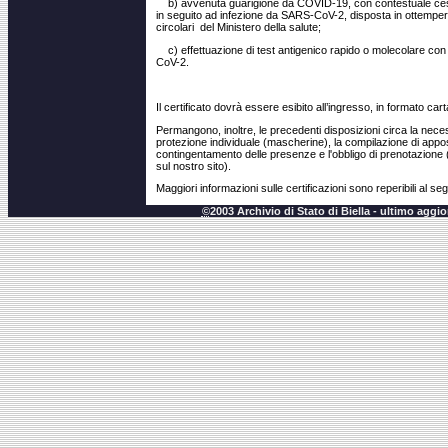
b) avvenuta guarigione da COVID-19, con contestuale cess
in seguito ad infezione da SARS-CoV-2, disposta in ottemperan
circolari del Ministero della salute;
c) effettuazione di test antigenico rapido o molecolare con
CoV-2.
Il certificato dovrà essere esibito all’ingresso, in formato cart
Permangono, inoltre, le precedenti disposizioni circa la necessit
protezione individuale (mascherine), la compilazione di apposit
contingentamento delle presenze e l'obbligo di prenotazione 
sul nostro sito).
Maggiori informazioni sulle certificazioni sono reperibili al s
©
2003 Archivio di Stato di Biella - ultimo agg