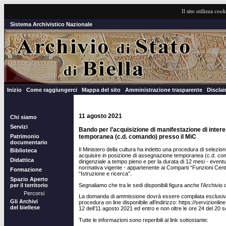
Il sito utilizza cook
Sistema Archivistico Nazionale
Inizio
Come raggiungerci
Mappa del sito
Amministrazione trasparente
Discla
11 agosto 2021
Chi siamo
Servizi
Bando per l’acquisizione di manifestazione di inte
temporanea (c.d. comando) presso il MiC
Patrimonio
documentario
Il Ministero della cultura ha indetto una procedura di selezi
Biblioteca
acquisire in posizione di assegnazione temporanea (c.d. co
Didattica
dirigenziale a tempo pieno e per la durata di 12 mesi - eventu
normativa vigente - appartenente ai Comparti “Funzioni Centra
Formazione
“Istruzione e ricerca”.
Spazio Aperto
Segnaliamo che tra le sedi disponibili figura anche l'Archivio di
per il territorio
Percorsi
La domanda di ammissione dovrà essere compilata esclusiva
Gli Archivi
procedura on line disponibile all’indirizzo: https://servizionline
del biellese
12 dell’11 agosto 2021 ed entro e non oltre le ore 24 del 20 
Tutte le informazioni sono reperibili al link sottostante: