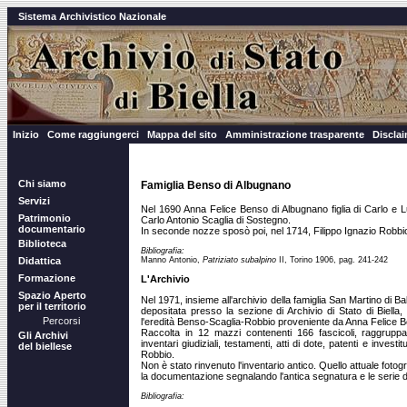
Sistema Archivistico Nazionale
Inizio
Come raggiungerci
Mappa del sito
Amministrazione trasparente
Discla
Chi siamo
Famiglia Benso di Albugnano
Servizi
Nel 1690 Anna Felice Benso di Albugnano figlia di Carlo e 
Patrimonio
Carlo Antonio Scaglia di Sostegno.
documentario
In seconde nozze sposò poi, nel 1714, Filippo Ignazio Robbi
Biblioteca
Bibliografia:
Manno Antonio,
Patriziato subalpino
II, Torino 1906, pag. 241-242
Didattica
Formazione
L'Archivio
Spazio Aperto
Nel 1971, insieme all'archivio della famiglia San Martino di Ba
per il territorio
depositata presso la sezione di Archivio di Stato di Biell
Percorsi
l'eredità Benso-Scaglia-Robbio proveniente da Anna Felice 
Raccolta in 12 mazzi contenenti 166 fascicoli, raggruppa, di
Gli Archivi
inventari giudiziali, testamenti, atti di dote, patenti e invest
del biellese
Robbio.
Non è stato rinvenuto l'inventario antico. Quello attuale fotog
la documentazione segnalando l'antica segnatura e le serie d'
Bibliografia: