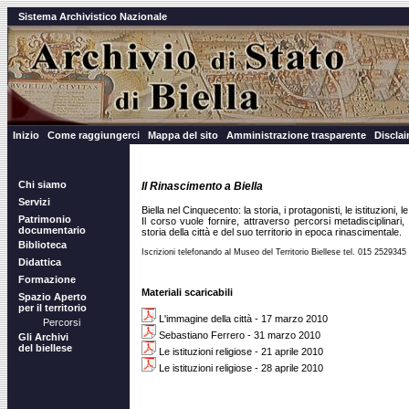
Sistema Archivistico Nazionale
Inizio
Come raggiungerci
Mappa del sito
Amministrazione trasparente
Discla
Chi siamo
Il Rinascimento a Biella
Servizi
Biella nel Cinquecento: la storia, i protagonisti, le istituzioni, l
Patrimonio
Il corso vuole fornire, attraverso percorsi metadisciplinari,
documentario
storia della città e del suo territorio in epoca rinascimentale.
Biblioteca
Iscrizioni telefonando al Museo del Territorio Biellese tel. 015 2529345
Didattica
Formazione
Materiali scaricabili
Spazio Aperto
per il territorio
L'immagine della città - 17 marzo 2010
Percorsi
Sebastiano Ferrero - 31 marzo 2010
Gli Archivi
del biellese
Le istituzioni religiose - 21 aprile 2010
Le istituzioni religiose - 28 aprile 2010