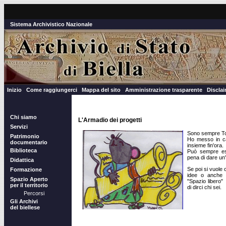
Sistema Archivistico Nazionale
Inizio
Come raggiungerci
Mappa del sito
Amministrazione trasparente
Discla
Chi siamo
L'Armadio dei progetti
Servizi
Sono sempre Top'
Patrimonio
Ho messo in ca
documentario
insieme fin'ora.
Biblioteca
Può sempre esse
pena di dare un
Didattica
Se poi si vuole
Formazione
idee o anche 
Spazio Aperto
"Spazio libero" .
per il territorio
di dirci chi sei.
Percorsi
Gli Archivi
del biellese