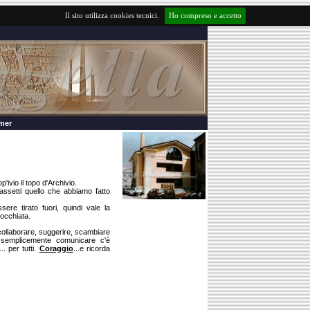
Il sito utilizza cookies tecnici.
Ho compreso e accetto
imer
ivio il topo d'Archivio.
ssetti quello che abbiamo fatto
re tirato fuori, quindi vale la
'occhiata.
 collaborare, suggerire, scambiare
semplicemente comunicare c'è
.. per tutti.
Coraggio
...e ricorda