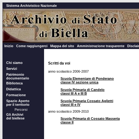
Sistema Archivistico Nazionale
Inizio
Come raggiungerci
Mappa del sito
Amministrazione trasparente
Discla
Chi siamo
Scritti da voi
Servizi
anno scolastico 2006-2007
Patrimonio
documentario
Scuola Elementare di Ponderano
classe IV sezione unica
Biblioteca
Didattica
Scuola Primaria di Candelo
classi III A e III B
Formazione
Scuola Primaria Cossato Aglietti
Spazio Aperto
classi III e IV
per il territorio
Percorsi
anno scolastico 2009-2010
Gli Archivi
del biellese
Scuola Primaria di Cossato Masseria
classe II