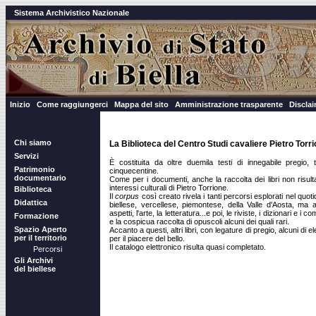
Sistema Archivistico Nazionale
Inizio
Come raggiungerci
Mappa del sito
Amministrazione trasparente
Discla
Chi siamo
La Biblioteca del Centro Studi cavaliere Pietro Torr
Servizi
È costituita da oltre duemila testi di innegabile pregio, 
Patrimonio
cinquecentine.
documentario
Come per i documenti, anche la raccolta dei libri non risult
interessi culturali di Pietro Torrione.
Biblioteca
Il
corpus
così creato rivela i tanti percorsi esplorati nel quoti
Didattica
biellese, vercellese, piemontese, della Valle d'Aosta, ma 
aspetti, l'arte, la letteratura...e poi, le riviste, i dizionari e 
Formazione
e la cospicua raccolta di opuscoli alcuni dei quali rari.
Spazio Aperto
Accanto a questi, altri libri, con legature di pregio, alcuni di e
per il territorio
per il piacere del bello.
Il catalogo elettronico risulta quasi completato.
Percorsi
Gli Archivi
del biellese